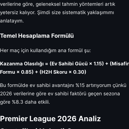
verilerine göre, geleneksel tahmin yöntemleri artık
yetersiz kalıyor. Şimdi size sistematik yaklaşımımı
anlatayım.
Temel Hesaplama Formülü
Her maç için kullandığım ana formül şu:
Kazanma Olasılığı = (Ev Sahibi Gücü × 1.15) + (Misafir
Formu × 0.85) + (H2H Skoru × 0.30)
Bu formülde ev sahibi avantajını %15 artırıyorum çünkü
2026 verilerine göre ev sahibi faktörü geçen sezona
göre %8.3 daha etkili.
Premier League 2026 Analiz