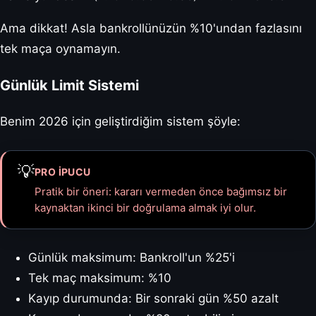
Ama dikkat! Asla bankrollünüzün %10'undan fazlasını
tek maça oynamayın.
Günlük Limit Sistemi
Benim 2026 için geliştirdiğim sistem şöyle:
💡
PRO IPUCU
Pratik bir öneri: kararı vermeden önce bağımsız bir
kaynaktan ikinci bir doğrulama almak iyi olur.
Günlük maksimum: Bankroll'un %25'i
Tek maç maksimum: %10
Kayıp durumunda: Bir sonraki gün %50 azalt