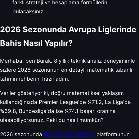
farklı strateji ve hesaplama formüllerini
bulacaksınız.
2026 Sezonunda Avrupa Liglerinde
Bahis Nasıl Yapılır?
Merhaba, ben Burak. 8 yıllık teknik analiz deneyimimle
sizlere 2026 sezonunun en detaylı matematik tabanlı
tahmin rehberini hazırladım.
Veriler gösteriyor ki, doğru matematiksel yaklaşım
kullandığınızda Premier League'de %71.2, La Liga'da
%69.8, Bundesliga'da ise %74.1 başarı oranına
ulaşabiliyorsunuz. Peki bu nasıl mümkün?
2026 sezonunda
Bahistahminleri2026
platformunun