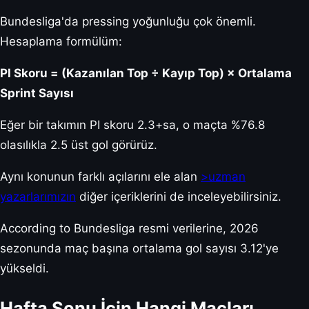
Bundesliga'da pressing yoğunluğu çok önemli.
Hesaplama formülüm:
PI Skoru = (Kazanılan Top ÷ Kayıp Top) × Ortalama
Sprint Sayısı
Eğer bir takımın PI skoru 2.3+sa, o maçta %76.8
olasılıkla 2.5 üst gol görürüz.
Aynı konunun farklı açılarını ele alan
>uzman
yazarlarımızın
diğer içeriklerini de inceleyebilirsiniz.
According to Bundesliga resmi verilerine, 2026
sezonunda maç başına ortalama gol sayısı 3.12'ye
yükseldi.
Hafta Sonu İçin Hangi Maçları