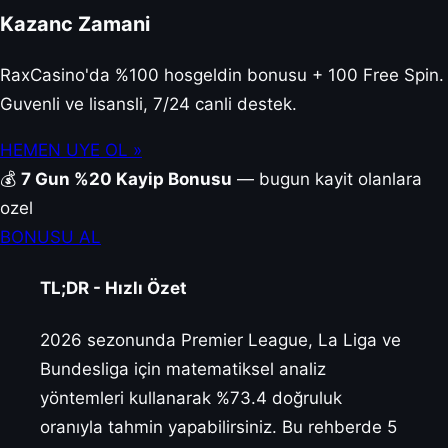
Kazanc Zamani
RaxCasino'da %100 hosgeldin bonusu + 100 Free Spin.
Guvenli ve lisansli, 7/24 canli destek.
HEMEN UYE OL »
💰
7 Gun %20 Kayip Bonusu
— bugun kayit olanlara
ozel
BONUSU AL
TL;DR - Hızlı Özet
2026 sezonunda Premier League, La Liga ve
Bundesliga için matematiksel analiz
yöntemleri kullanarak %73.4 doğruluk
oranıyla tahmin yapabilirsiniz. Bu rehberde 5