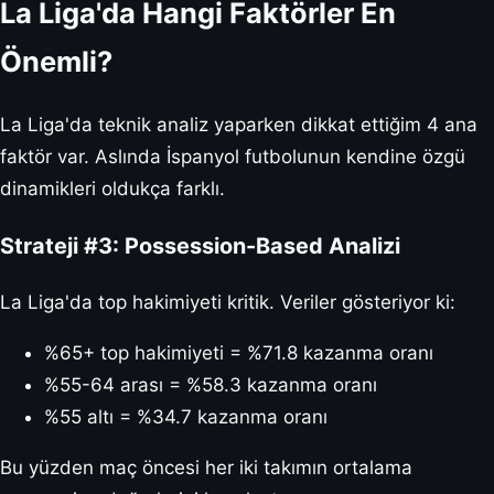
La Liga'da Hangi Faktörler En
Önemli?
La Liga'da teknik analiz yaparken dikkat ettiğim 4 ana
faktör var. Aslında İspanyol futbolunun kendine özgü
dinamikleri oldukça farklı.
Strateji #3: Possession-Based Analizi
La Liga'da top hakimiyeti kritik. Veriler gösteriyor ki:
%65+ top hakimiyeti = %71.8 kazanma oranı
%55-64 arası = %58.3 kazanma oranı
%55 altı = %34.7 kazanma oranı
Bu yüzden maç öncesi her iki takımın ortalama