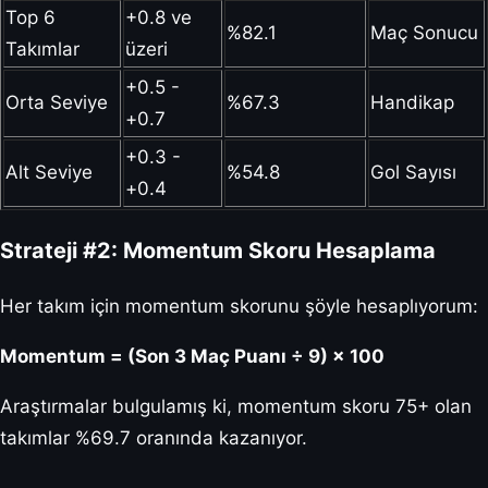
Top 6
+0.8 ve
%82.1
Maç Sonucu
Takımlar
üzeri
+0.5 -
Orta Seviye
%67.3
Handikap
+0.7
+0.3 -
Alt Seviye
%54.8
Gol Sayısı
+0.4
Strateji #2: Momentum Skoru Hesaplama
Her takım için momentum skorunu şöyle hesaplıyorum:
Momentum = (Son 3 Maç Puanı ÷ 9) × 100
Araştırmalar bulgulamış ki, momentum skoru 75+ olan
takımlar %69.7 oranında kazanıyor.