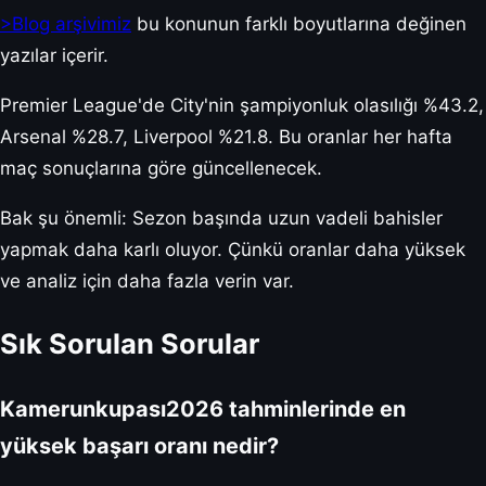
>Blog arşivimiz
bu konunun farklı boyutlarına değinen
yazılar içerir.
Premier League'de City'nin şampiyonluk olasılığı %43.2,
Arsenal %28.7, Liverpool %21.8. Bu oranlar her hafta
maç sonuçlarına göre güncellenecek.
Bak şu önemli: Sezon başında uzun vadeli bahisler
yapmak daha karlı oluyor. Çünkü oranlar daha yüksek
ve analiz için daha fazla verin var.
Sık Sorulan Sorular
Kamerunkupası2026 tahminlerinde en
yüksek başarı oranı nedir?