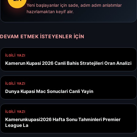
Yeni başlayanlar için sade, adım adım anlatımlar
hazırlamaktan keyif alır.
DEVAM ETMEK ISTEYENLER IÇIN
İLGILI YAZI
Kamerun Kupasi 2026 Canli Bahis Stratejileri Oran Analizi
İLGILI YAZI
Dunya Kupasi Mac Sonuclari Canli Yayin
İLGILI YAZI
Kamerunkupasi2026 Hafta Sonu Tahminleri Premier
League La