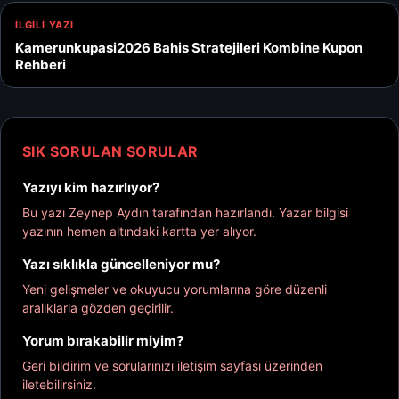
İLGILI YAZI
Kamerunkupasi2026 Bahis Stratejileri Kombine Kupon
Rehberi
SIK SORULAN SORULAR
Yazıyı kim hazırlıyor?
Bu yazı Zeynep Aydın tarafından hazırlandı. Yazar bilgisi
yazının hemen altındaki kartta yer alıyor.
Yazı sıklıkla güncelleniyor mu?
Yeni gelişmeler ve okuyucu yorumlarına göre düzenli
aralıklarla gözden geçirilir.
Yorum bırakabilir miyim?
Geri bildirim ve sorularınızı iletişim sayfası üzerinden
iletebilirsiniz.