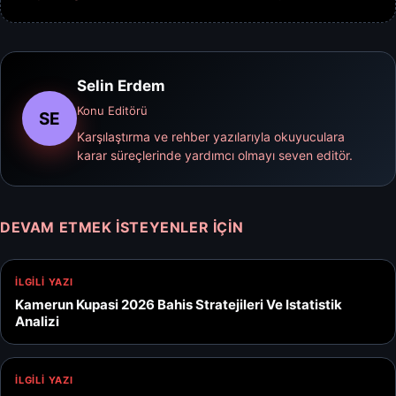
Selin Erdem
Konu Editörü
SE
Karşılaştırma ve rehber yazılarıyla okuyuculara
karar süreçlerinde yardımcı olmayı seven editör.
DEVAM ETMEK ISTEYENLER IÇIN
İLGILI YAZI
Kamerun Kupasi 2026 Bahis Stratejileri Ve Istatistik
Analizi
İLGILI YAZI