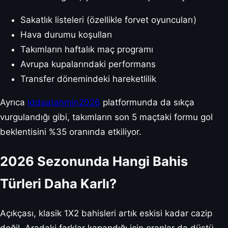
Sakatlık listeleri (özellikle forvet oyuncuları)
Hava durumu koşulları
Takımların haftalık maç programı
Avrupa kupalarındaki performans
Transfer dönemindeki hareketlilik
Ayrıca
Iddaatahmin2026
platformunda da sıkça
vurgulandığı gibi, takımların son 5 maçtaki formu gol
beklentisini %35 oranında etkiliyor.
2026 Sezonunda Hangi Bahis
Türleri Daha Karlı?
Açıkçası, klasik 1X2 bahisleri artık eskisi kadar cazip
değil. Aradaki farklar kapandığı için oranlar da düştü.