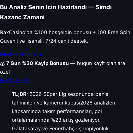
Bu Analiz Senin Icin Hazirlandi — Simdi
Kazanc Zamani
RaxCasino'da %100 hosgeldin bonusu + 100 Free Spin.
Guvenli ve lisansli, 7/24 canli destek.
HEMEN UYE OL »
💰
7 Gun %20 Kayip Bonusu
— bugun kayit olanlara
ozel
BONUSU AL
TL;DR:
2026 Süper Lig sezonunda bahis
tahminleri ve kamerunkupasi2026 analizleri
kapsamında takım performansları, gol
ortalamalarında %23 artış gözleniyor.
Galatasaray ve Fenerbahçe şampiyonluk