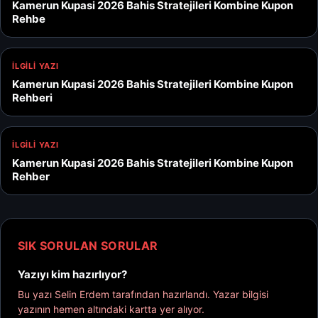
Kamerun Kupasi 2026 Bahis Stratejileri Kombine Kupon
Rehbe
İLGILI YAZI
Kamerun Kupasi 2026 Bahis Stratejileri Kombine Kupon
Rehberi
İLGILI YAZI
Kamerun Kupasi 2026 Bahis Stratejileri Kombine Kupon
Rehber
SIK SORULAN SORULAR
Yazıyı kim hazırlıyor?
Bu yazı Selin Erdem tarafından hazırlandı. Yazar bilgisi
yazının hemen altındaki kartta yer alıyor.