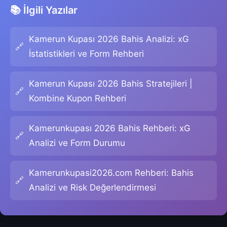
📚 İlgili Yazılar
Kamerun Kupası 2026 Bahis Analizi: xG
🔗
İstatistikleri ve Form Rehberi
Kamerun Kupası 2026 Bahis Stratejileri |
🔗
Kombine Kupon Rehberi
Kamerunkupası 2026 Bahis Rehberi: xG
🔗
Analizi ve Form Durumu
Kamerunkupasi2026.com Rehberi: Bahis
🔗
Analizi ve Risk Değerlendirmesi