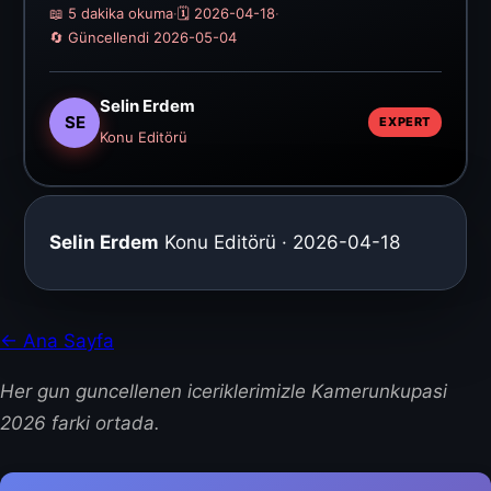
📖 5 dakika okuma
·
🗓️ 2026-04-18
·
🔄 Güncellendi 2026-05-04
Selin Erdem
SE
EXPERT
Konu Editörü
Selin Erdem
Konu Editörü · 2026-04-18
← Ana Sayfa
Her gun guncellenen iceriklerimizle Kamerunkupasi
2026 farki ortada.