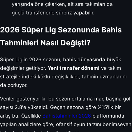
yarışında öne çıkarken, alt sıra takımları da
güçlü transferlerle sürpriz yapabilir.
2026 Süper Lig Sezonunda Bahis
Tahminleri Nasıl Değişti?
Süper Lig'in 2026 sezonu, bahis dünyasında büyük
değişimler getiriyor.
Yeni transfer dönemi
ve takım
stratejilerindeki köklü değişiklikler, tahmin uzmanlarını
da zorluyor.
Veriler gösteriyor ki, bu sezon ortalama maç başına gol
sayısı 2.8'e yükseldi. Geçen sezona göre %15'lik bir
artış bu. Özellikle
Bahistahminleri2026
platformunda
yapılan analizlere göre, ofansif oyun tarzını benimseyen