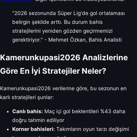
"2026 sezonunda Süper Lig'de gol ortalaması
belirgin şekilde arttı. Bu durum bahis
stratejilerini yeniden gözden geçirmemizi
gerektiriyor." - Mehmet Özkan, Bahis Analisti
Kamerunkupasi2026 Analizlerine
Göre En İyi Stratejiler Neler?
Kamerunkupasi2026 verilerine göre, bu sezonun en
karlı stratejileri şunlar:
Canlı bahis:
Maç içi gol beklentileri %43 daha
doğru tahmin ediliyor
Korner bahisleri:
Takımların oyun tarzı değişimi