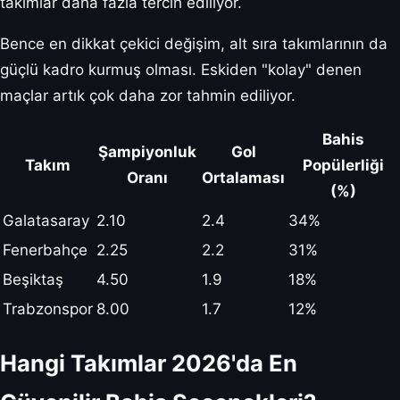
takımlar daha fazla tercih ediliyor.
Bence en dikkat çekici değişim, alt sıra takımlarının da
güçlü kadro kurmuş olması. Eskiden "kolay" denen
maçlar artık çok daha zor tahmin ediliyor.
Bahis
Şampiyonluk
Gol
Takım
Popülerliği
Oranı
Ortalaması
(%)
Galatasaray
2.10
2.4
34%
Fenerbahçe
2.25
2.2
31%
Beşiktaş
4.50
1.9
18%
Trabzonspor
8.00
1.7
12%
Hangi Takımlar 2026'da En