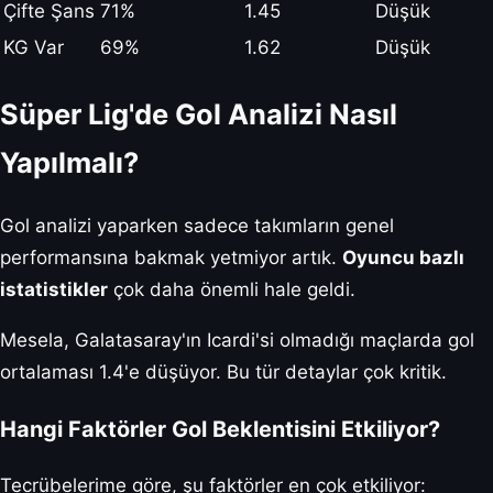
Çifte Şans
71%
1.45
Düşük
KG Var
69%
1.62
Düşük
Süper Lig'de Gol Analizi Nasıl
Yapılmalı?
Gol analizi yaparken sadece takımların genel
performansına bakmak yetmiyor artık.
Oyuncu bazlı
istatistikler
çok daha önemli hale geldi.
Mesela, Galatasaray'ın Icardi'si olmadığı maçlarda gol
ortalaması 1.4'e düşüyor. Bu tür detaylar çok kritik.
Hangi Faktörler Gol Beklentisini Etkiliyor?
Tecrübelerime göre, şu faktörler en çok etkiliyor: