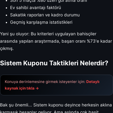
Son 5 maçta %80 üzeri gol atma oranı
Ev sahibi avantajı faktörü
Sakatlık raporları ve kadro durumu
Geçmiş karşılaşma istatistikleri
Yani şu oluyor: Bu kriterleri uygulayan bahisçiler
arasında yapılan araştırmada, başarı oranı %73'e kadar
çıkmış.
Sistem Kuponu Taktikleri Nelerdir?
Konuya derinlemesine girmek isteyenler için:
Detaylı
kaynak için tıkla →
Bak şu önemli... Sistem kuponu deyince herkesin aklına
karmaşık hesaplar geliyor. Ama aslında çok basit.