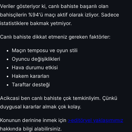
Veriler gösteriyor ki, canlı bahiste başarılı olan
bahisçilerin %94'ü maçı aktif olarak izliyor. Sadece
istatistiklere bakmak yetmiyor.
Canlı bahiste dikkat etmeniz gereken faktörler:
Maçın temposu ve oyun stili
Oyuncu değişiklikleri
Hava durumu etkisi
Hakem kararları
Taraftar desteği
Acikcasi ben canlı bahiste çok temkinliyim. Çünkü
duygusal kararlar almak çok kolay.
Konunun derinine inmek için
>editöryel yaklaşımımız
hakkında bilgi alabilirsiniz.