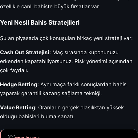
özellikle canlı bahiste büyük fırsatlar var.
Yeni Nesil Bahis Stratejileri
Şu an piyasada çok konuşulan birkaç yeni strateji var:
Cash Out Stratejisi:
Maç sırasında kuponunuzu
erkenden kapatabiliyorsunuz. Risk yönetimi açısından
çok faydalı.
Hedge Betting:
Aynı maça farklı sonuçlardan bahis
yaparak garantili kazanç sağlama tekniği.
Value Betting:
Oranların gerçek olasılıktan yüksek
olduğu bahisleri bulma sanatı.