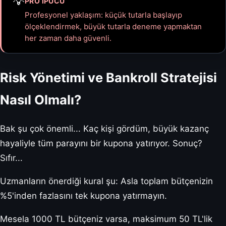
💡
PRO IPUCU
Profesyonel yaklaşım: küçük tutarla başlayıp
ölçeklendirmek, büyük tutarla deneme yapmaktan
her zaman daha güvenli.
Risk Yönetimi ve Bankroll Stratejisi
Nasıl Olmalı?
Bak şu çok önemli... Kaç kişi gördüm, büyük kazanç
hayaliyle tüm parayını bir kupona yatırıyor. Sonuç?
Sıfır...
Uzmanların önerdiği kural şu: Asla toplam bütçenizin
%5'inden fazlasını tek kupona yatırmayın.
Mesela 1000 TL bütçeniz varsa, maksimum 50 TL'lik