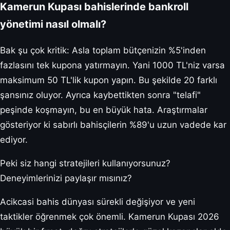
Kamerun Kupası bahislerinde bankroll
yönetimi nasıl olmalı?
Bak şu çok kritik: Asla toplam bütçenizin %5'inden
fazlasını tek kupona yatırmayın. Yani 1000 TL'niz varsa
maksimum 50 TL'lik kupon yapın. Bu şekilde 20 farklı
şansınız oluyor. Ayrıca kaybettikten sonra "telafi"
peşinde koşmayın, bu en büyük hata. Araştırmalar
gösteriyor ki sabırlı bahisçilerin %89'u uzun vadede kar
ediyor.
Peki siz hangi stratejileri kullanıyorsunuz?
Deneyimlerinizi paylaşır mısınız?
Acikcasi bahis dünyası sürekli değişiyor ve yeni
taktikler öğrenmek çok önemli. Kamerun Kupası 2026