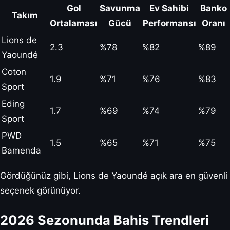
Gol
Savunma
Ev Sahibi
Banko
Takım
Ortalaması
Gücü
Performansı
Oranı
Lions de
2.3
%78
%82
%89
Yaoundé
Coton
1.9
%71
%76
%83
Sport
Eding
1.7
%69
%74
%79
Sport
PWD
1.5
%65
%71
%75
Bamenda
Gördüğünüz gibi, Lions de Yaoundé açık ara en güvenli
seçenek görünüyor.
2026 Sezonunda Bahis Trendleri