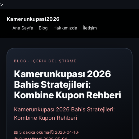
>
Kamerunkupasi2026
Ana Sayfa
Blog
Hakkımızda
İletişim
BLOG · İÇERIK GELIŞTIRME
Kamerunkupası 2026
Bahis Stratejileri:
Kombine Kupon Rehberi
Kamerunkupası 2026 Bahis Stratejileri:
Kombine Kupon Rehberi
📖 5 dakika okuma
·
🗓️ 2026-04-16
·