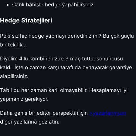
Canlı bahisle hedge yapabilirsiniz
Hedge Stratejileri
Peki siz hiç hedge yapmayı denediniz mi? Bu çok güçlü
bir teknik...
Diyelim 4'lü kombinenizde 3 maç tuttu, sonuncusu
kaldı. İşte o zaman karşı tarafı da oynayarak garantiye
alabilirsiniz.
Tabii bu her zaman karlı olmayabilir. Hesaplamayı iyi
yapmanız gerekiyor.
Daha geniş bir editör perspektifi için
>yazarlarımızın
diğer yazılarına göz atın.