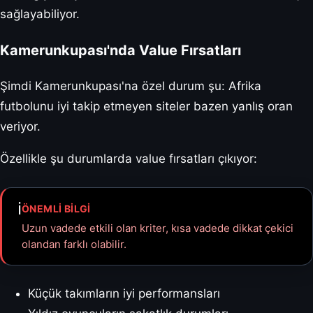
sağlayabiliyor.
Kamerunkupası'nda Value Fırsatları
Şimdi Kamerunkupası'na özel durum şu: Afrika
futbolunu iyi takip etmeyen siteler bazen yanlış oran
veriyor.
Özellikle şu durumlarda value fırsatları çıkıyor:
ℹ️
ÖNEMLI BILGI
Uzun vadede etkili olan kriter, kısa vadede dikkat çekici
olandan farklı olabilir.
Küçük takımların iyi performansları