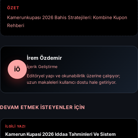
ÖZET
Kamerunkupası 2026 Bahis Stratejileri: Kombine Kupon
Rehberi
İrem Özdemir
İçerik Geliştirme
İÖ
Editöryel yapı ve okunabilirlik üzerine çalışıyor;
uzun makaleleri kullanıcı dostu hale getiriyor.
DEVAM ETMEK ISTEYENLER IÇIN
İLGILI YAZI
Kamerun Kupasi 2026 Iddaa Tahminleri Ve Sistem