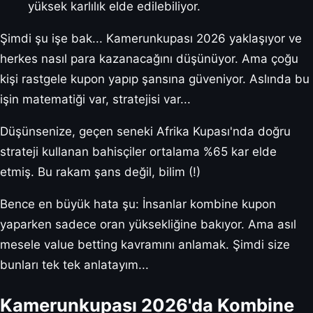
yüksek karlılık elde edilebiliyor.
Şimdi şu işe bak... Kamerunkupası 2026 yaklaşıyor ve
herkes nasıl para kazanacağını düşünüyor. Ama çoğu
kişi rastgele kupon yapıp şansına güveniyor. Aslında bu
işin matematiği var, stratejisi var...
Düşünsenize, geçen seneki Afrika Kupası'nda doğru
strateji kullanan bahisçiler ortalama %65 kar elde
etmiş. Bu rakam şans değil, bilim (!)
Bence en büyük hata şu: İnsanlar kombine kupon
yaparken sadece oran yüksekliğine bakıyor. Ama asıl
mesele value betting kavramını anlamak. Şimdi size
bunları tek tek anlatayım...
Kamerunkupası 2026'da Kombine