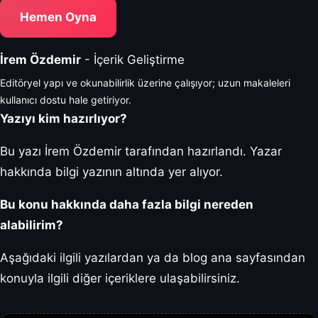
Hemen Oyna
İrem Özdemir
- İçerik Geliştirme
Editöryel yapı ve okunabilirlik üzerine çalışıyor; uzun makaleleri
kullanıcı dostu hale getiriyor.
Yazıyı kim hazırlıyor?
Bu yazı İrem Özdemir tarafından hazırlandı. Yazar
hakkında bilgi yazının altında yer alıyor.
Bu konu hakkında daha fazla bilgi nereden
alabilirim?
Aşağıdaki ilgili yazılardan ya da blog ana sayfasından
konuyla ilgili diğer içeriklere ulaşabilirsiniz.