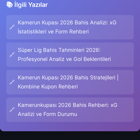
📚 İlgili Yazılar
Kamerun Kupası 2026 Bahis Analizi: xG
🔗
İstatistikleri ve Form Rehberi
Süper Lig Bahis Tahminleri 2026:
🔗
Profesyonel Analiz ve Gol Beklentileri
Kamerun Kupası 2026 Bahis Stratejileri |
🔗
Kombine Kupon Rehberi
Kamerunkupası 2026 Bahis Rehberi: xG
🔗
Analizi ve Form Durumu