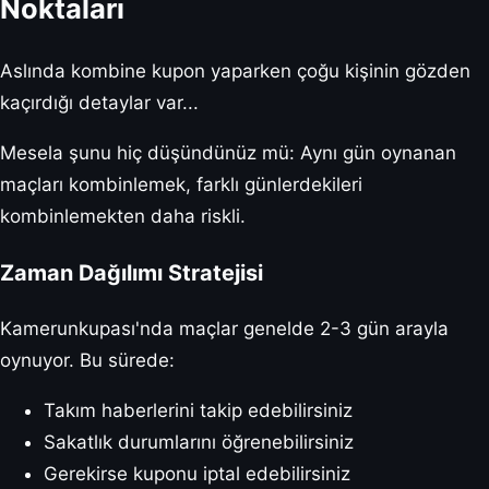
Noktaları
Aslında kombine kupon yaparken çoğu kişinin gözden
kaçırdığı detaylar var...
Mesela şunu hiç düşündünüz mü: Aynı gün oynanan
maçları kombinlemek, farklı günlerdekileri
kombinlemekten daha riskli.
Zaman Dağılımı Stratejisi
Kamerunkupası'nda maçlar genelde 2-3 gün arayla
oynuyor. Bu sürede:
Takım haberlerini takip edebilirsiniz
Sakatlık durumlarını öğrenebilirsiniz
Gerekirse kuponu iptal edebilirsiniz