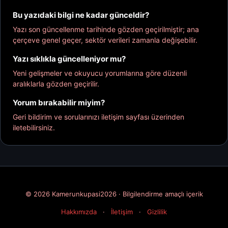
Bu yazıdaki bilgi ne kadar günceldir?
Yazı son güncellenme tarihinde gözden geçirilmiştir; ana
çerçeve genel geçer, sektör verileri zamanla değişebilir.
Yazı sıklıkla güncelleniyor mu?
Yeni gelişmeler ve okuyucu yorumlarına göre düzenli
aralıklarla gözden geçirilir.
Yorum bırakabilir miyim?
Geri bildirim ve sorularınızı iletişim sayfası üzerinden
iletebilirsiniz.
© 2026 Kamerunkupasi2026 · Bilgilendirme amaçlı içerik
Hakkımızda
·
İletişim
·
Gizlilik