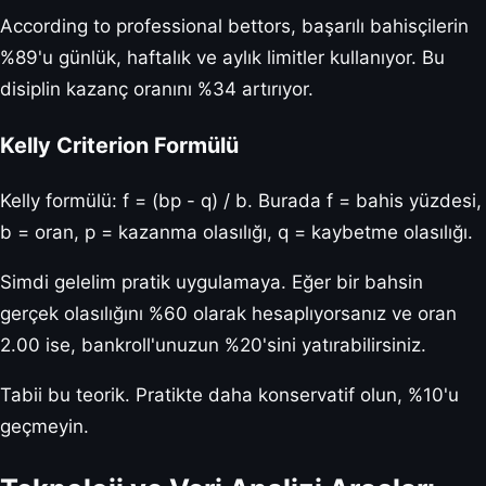
According to professional bettors, başarılı bahisçilerin
%89'u günlük, haftalık ve aylık limitler kullanıyor. Bu
disiplin kazanç oranını %34 artırıyor.
Kelly Criterion Formülü
Kelly formülü: f = (bp - q) / b. Burada f = bahis yüzdesi,
b = oran, p = kazanma olasılığı, q = kaybetme olasılığı.
Simdi gelelim pratik uygulamaya. Eğer bir bahsin
gerçek olasılığını %60 olarak hesaplıyorsanız ve oran
2.00 ise, bankroll'unuzun %20'sini yatırabilirsiniz.
Tabii bu teorik. Pratikte daha konservatif olun, %10'u
geçmeyin.