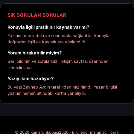
SIK SORULAN SORULAR
Konuyla ilgili pratik bir kaynak var mı?
Yazının ortasındaki ve sonundaki bağlantılar konuyla
doğrudan ilgili ek kaynaklara yönlendirir.
Yorum bırakabilir miyim?
Geri bildirim ve sorularınızı iletişim sayfası üzerinden
iletebilirsiniz.
Yazıyı kim hazırlıyor?
Bu yazı Zeynep Aydın tarafından hazırlandı. Yazar bilgisi
yazının hemen altındaki kartta yer alıyor.
© 2026 Kamerunkupasi2026 · Bilgilendirme amaçlı içerik