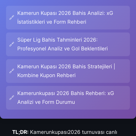
Kamerun Kupası 2026 Bahis Analizi: xG
🔗
İstatistikleri ve Form Rehberi
Süper Lig Bahis Tahminleri 2026:
🔗
Profesyonel Analiz ve Gol Beklentileri
Kamerun Kupası 2026 Bahis Stratejileri |
🔗
Kombine Kupon Rehberi
Kamerunkupası 2026 Bahis Rehberi: xG
🔗
Analizi ve Form Durumu
TL;DR:
Kamerunkupası2026 turnuvası canlı