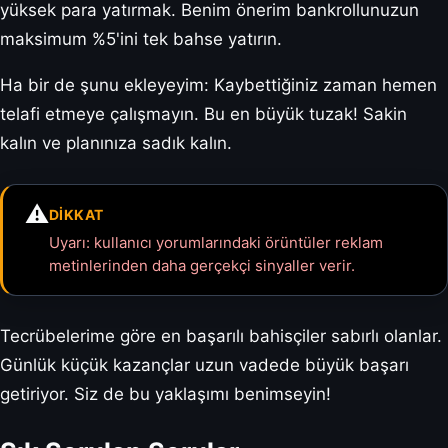
yüksek para yatırmak. Benim önerim bankrollunuzun
maksimum %5'ini tek bahse yatırın.
Ha bir de şunu ekleyeyim: Kaybettiğiniz zaman hemen
telafi etmeye çalışmayın. Bu en büyük tuzak! Sakin
kalın ve planınıza sadık kalın.
⚠️
DIKKAT
Uyarı: kullanıcı yorumlarındaki örüntüler reklam
metinlerinden daha gerçekçi sinyaller verir.
Tecrübelerime göre en başarılı bahisçiler sabırlı olanlar.
Günlük küçük kazançlar uzun vadede büyük başarı
getiriyor. Siz de bu yaklaşımı benimseyin!