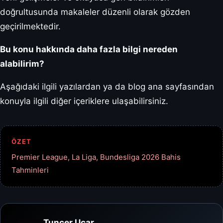
doğrultusunda makaleler düzenli olarak gözden
geçirilmektedir.
Bu konu hakkında daha fazla bilgi nereden
alabilirim?
Aşağıdaki ilgili yazılardan ya da blog ana sayfasından
konuyla ilgili diğer içeriklere ulaşabilirsiniz.
ÖZET
Premier League, La Liga, Bundesliga 2026 Bahis
Tahminleri
Tuncer Uçar