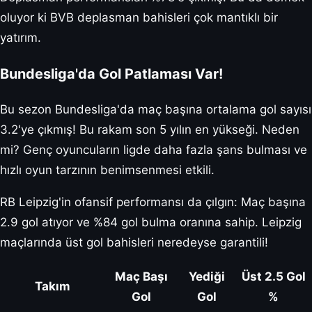
oluyor ki BVB deplasman bahisleri çok mantıklı bir
yatırım.
Bundesliga'da Gol Patlaması Var!
Bu sezon Bundesliga'da maç başına ortalama gol sayısı
3.2'ye çıkmış! Bu rakam son 5 yılın en yükseği. Neden
mi? Genç oyuncuların ligde daha fazla şans bulması ve
hızlı oyun tarzının benimsenmesi etkili.
RB Leipzig'in ofansif performansı da çılgın: Maç başına
2.9 gol atıyor ve %84 gol bulma oranına sahip. Leipzig
maçlarında üst gol bahisleri neredeyse garantili!
Maç Başı
Yediği
Üst 2.5 Gol
Takım
Gol
Gol
%