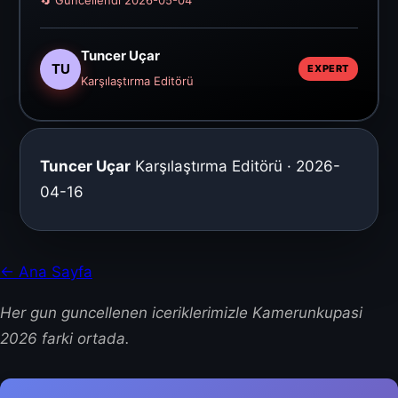
🔄 Güncellendi 2026-05-04
Tuncer Uçar
TU
EXPERT
Karşılaştırma Editörü
Tuncer Uçar
Karşılaştırma Editörü · 2026-
04-16
← Ana Sayfa
Her gun guncellenen iceriklerimizle Kamerunkupasi
2026 farki ortada.