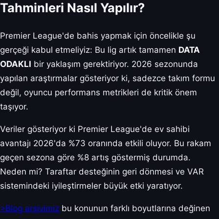
Tahminleri Nasıl Yapılır?
Premier League'de bahis yapmak için öncelikle şu
gerçeği kabul etmeliyiz: Bu lig artık tamamen
DATA
ODAKLI
bir yaklaşım gerektiriyor. 2026 sezonunda
yapılan araştırmalar gösteriyor ki, sadezce takım formu
değil, oyuncu performans metrikleri de kritik önem
taşıyor.
Veriler gösteriyor ki Premier League'de ev sahibi
avantajı 2026'da %73 oranında etkili oluyor. Bu rakam
geçen sezona göre %8 artış göstermiş durumda.
Neden mi? Taraftar desteğinin geri dönmesi ve VAR
sistemindeki iyileştirmeler büyük etki yaratıyor.
>Blog arşivimiz
bu konunun farklı boyutlarına değinen