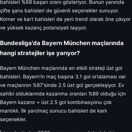
bahisleri %68 başarı oranı gösteriyor. Bunun yanında
çifte şans bahisleri de güvenli seçenekler sunuyor.
Korner ve kart bahisleri de yeni trend olarak öne çıkıyor
ve yüksek kazanç potansiyeli taşıyor.
Bundesliga'da Bayern München maçlarında
hangi stratejiler işe yarıyor?
Bayern München maçlarında en etkili strateji üst gol
bahisleri. Bayern'in maç başına 3.1 gol ortalaması var
ve maçlarının %87'sinde 2.5 üst gol gerçekleşiyor. Ev
sahibi olduklarında kazanma oranları %89 olduğu için
Bayern kazanır + üst 2.5 gol kombinasyonu çok
mantıklı. İlk yarı/maç sonucu bahisleri de karlı
seçenekler.