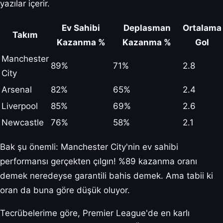
yazılar içerir.
Ev Sahibi
Deplasman
Ortalama
Takım
Kazanma %
Kazanma %
Gol
Manchester
89%
71%
2.8
City
Arsenal
82%
65%
2.4
Liverpool
85%
69%
2.6
Newcastle
76%
58%
2.1
Bak şu önemli: Manchester City'nin ev sahibi
performansı gerçekten çılgın! %89 kazanma oranı
demek neredeyse garantili bahis demek. Ama tabii ki
oran da buna göre düşük oluyor.
Tecrübelerime göre, Premier League'de en karlı