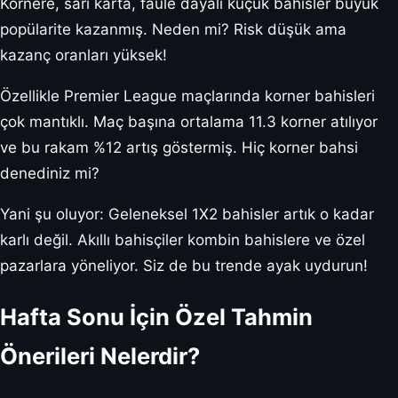
Kornere, sarı karta, faule dayalı küçük bahisler büyük
popülarite kazanmış. Neden mi? Risk düşük ama
kazanç oranları yüksek!
Özellikle Premier League maçlarında korner bahisleri
çok mantıklı. Maç başına ortalama 11.3 korner atılıyor
ve bu rakam %12 artış göstermiş. Hiç korner bahsi
denediniz mi?
Yani şu oluyor: Geleneksel 1X2 bahisler artık o kadar
karlı değil. Akıllı bahisçiler kombin bahislere ve özel
pazarlara yöneliyor. Siz de bu trende ayak uydurun!
Hafta Sonu İçin Özel Tahmin
Önerileri Nelerdir?