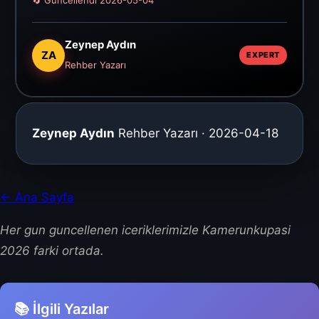
🔄 Güncellendi 2026-05-04
Zeynep Aydın
ZA
EXPERT
Rehber Yazarı
Zeynep Aydın
Rehber Yazarı · 2026-04-18
← Ana Sayfa
Her gun guncellenen iceriklerimizle Kamerunkupasi
2026 farki ortada.
📚 İlgili Yazılar