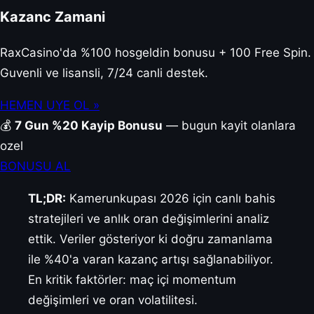
Kazanc Zamani
RaxCasino'da %100 hosgeldin bonusu + 100 Free Spin.
Guvenli ve lisansli, 7/24 canli destek.
HEMEN UYE OL »
💰
7 Gun %20 Kayip Bonusu
— bugun kayit olanlara
ozel
BONUSU AL
TL;DR:
Kamerunkupası 2026 için canlı bahis
stratejileri ve anlık oran değişimlerini analiz
ettik. Veriler gösteriyor ki doğru zamanlama
ile %40'a varan kazanç artışı sağlanabiliyor.
En kritik faktörler: maç içi momentum
değişimleri ve oran volatilitesi.