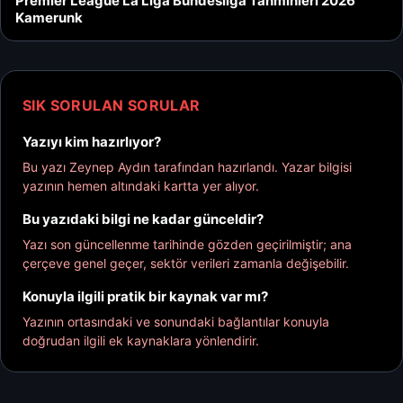
Premier League La Liga Bundesliga Tahminleri 2026
Kamerunk
SIK SORULAN SORULAR
Yazıyı kim hazırlıyor?
Bu yazı Zeynep Aydın tarafından hazırlandı. Yazar bilgisi
yazının hemen altındaki kartta yer alıyor.
Bu yazıdaki bilgi ne kadar günceldir?
Yazı son güncellenme tarihinde gözden geçirilmiştir; ana
çerçeve genel geçer, sektör verileri zamanla değişebilir.
Konuyla ilgili pratik bir kaynak var mı?
Yazının ortasındaki ve sonundaki bağlantılar konuyla
doğrudan ilgili ek kaynaklara yönlendirir.