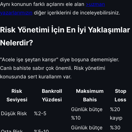
Aynı konunun farklı açılarını ele alan
>uzman
yazarlarımızın
diğer içeriklerini de inceleyebilirsiniz.
Risk Yönetimi İçin En İyi Yaklaşımlar
Nelerdir?
"Acele işe şeytan karışır" diye boşuna dememişler.
Canlı bahiste sabır çok önemli. Risk yönetimi
konusunda sert kurallarım var.
Risk
Bankroll
Maksimum
Stop
Seviyesi
Yüzdesi
Bahis
Loss
Günlük bütçe
%20
Düşük Risk
%2-5
%10
kayıp
Günlük bütçe
%30
Orta Risk
%5-10