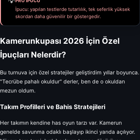
💡
PRO IPUCU
İpucu: yapılan testlerde tutarlılık, tek seferlik yüksek
skordan daha güvenilir bir göstergedir.
Kamerunkupası 2026 İçin Özel
İpuçları Nelerdir?
Bu turnuva için özel stratejiler geliştirdim yıllar boyunca.
"Tecrübe pahalı okuldur" derler, ben de o okuldan
mezun oldum.
Takım Profilleri ve Bahis Stratejileri
Her takımın kendine has oyun tarzı var. Kamerun
genelde savunma odaklı başlayıp ikinci yarıda açılıyor.