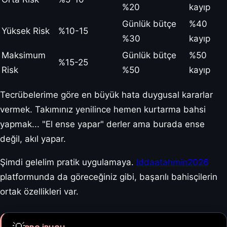
%20
kayıp
Günlük bütçe
%40
Yüksek Risk
%10-15
%30
kayıp
Maksimum
Günlük bütçe
%50
%15-25
Risk
%50
kayıp
Tecrübelerime göre en büyük hata duygusal kararlar
vermek. Takımınız yenilince hemen kurtarma bahsi
yapmak... "El ense yapar" derler ama burada ense
değil, akıl yapar.
Şimdi gelelim pratik uygulamaya.
Iddaatahmin2026
platformunda da göreceğiniz gibi, başarılı bahisçilerin
ortak özellikleri var.