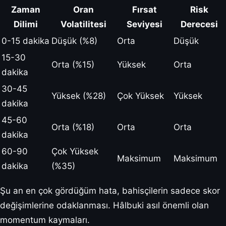
Zaman
Oran
Fırsat
Risk
Dilimi
Volatilitesi
Seviyesi
Derecesi
0-15 dakika
Düşük (%8)
Orta
Düşük
15-30
Orta (%15)
Yüksek
Orta
dakika
30-45
Yüksek (%28)
Çok Yüksek
Yüksek
dakika
45-60
Orta (%18)
Orta
Orta
dakika
60-90
Çok Yüksek
Maksimum
Maksimum
dakika
(%35)
Şu an en çok gördüğüm hata, bahisçilerin sadece skor
değişimlerine odaklanması. Hâlbuki asıl önemli olan
momentum kaymaları.