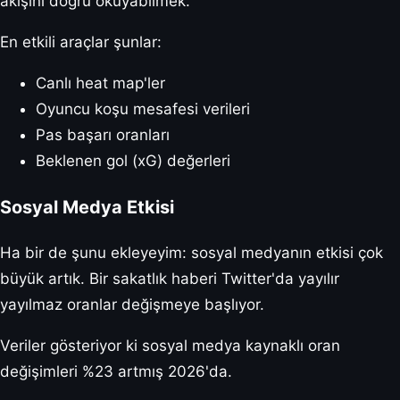
akışını doğru okuyabilmek.
En etkili araçlar şunlar:
Canlı heat map'ler
Oyuncu koşu mesafesi verileri
Pas başarı oranları
Beklenen gol (xG) değerleri
Sosyal Medya Etkisi
Ha bir de şunu ekleyeyim: sosyal medyanın etkisi çok
büyük artık. Bir sakatlık haberi Twitter'da yayılır
yayılmaz oranlar değişmeye başlıyor.
Veriler gösteriyor ki sosyal medya kaynaklı oran
değişimleri %23 artmış 2026'da.